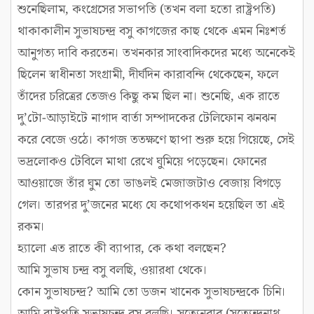
শুনেছিলাম, কংগ্রেসের সভাপতি (তখন বলা হতো রাষ্ট্রপতি)
থাকাকালীন সুভাষচন্দ্র বসু কাগজের কাছ থেকে এমন নিঃশর্ত
আনুগত্য দাবি করতেন। তখনকার সাংবাদিকদের মধ্যে অনেকেই
ছিলেন স্বাধীনতা সংগ্রামী, দীর্ঘদিন কারাবন্দি থেকেছেন, ফলে
তাঁদের চরিত্রের তেজও কিছু কম ছিল না। শুনেছি, এক রাতে
দু’টো-আড়াইটে নাগাদ বার্তা সম্পাদকের টেলিফোন ঝনঝন
করে বেজে ওঠে। কাগজ ততক্ষণে ছাপা শুরু হয়ে গিয়েছে, সেই
ভদ্রলোকও টেবিলে মাথা রেখে ঘুমিয়ে পড়েছেন। ফোনের
আওয়াজে তাঁর ঘুম তো ভাঙলই মেজাজটাও বেজায় বিগড়ে
গেল। তারপর দু’জনের মধ্যে যে কথোপকথন হয়েছিল তা এই
রকম।
হ্যালো এত রাতে কী ব্যাপার, কে কথা বলছেন?
আমি সুভাষ চন্দ্র বসু বলছি, ওয়ারধা থেকে।
কোন সুভাষচন্দ্র? আমি তো ডজন খানেক সুভাষচন্দ্রকে চিনি।
আমি রাষ্ট্রপতি সুভাষচন্দ্র বসু বলছি। সত্যেনবাবু (সত্যেন্দ্রনাথ