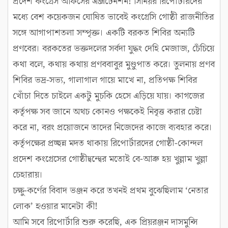
প্রদেশ কংগ্রেস অফিসের এক্সটেনশন! সিনিয়র রিপোর্টারদের
মধ্যে বেশ কয়েকজন ঘোষিত ভাবেই কংগ্রেসি গোষ্ঠী রাজনীতির
সঙ্গে আগাপাশতলা সম্পৃক্ত। একটি বরকত শিবির অন্যটি
প্রণবের। বরকতের ভক্তদলের সর্বদা যুদ্ধং দেহি মেজাজ, চেঁচিয়ে
কথা বলে, কথায় কথায় প্রণববাবুর মুণ্ডুপাত করে। তুলনায় প্রণব
শিবির ভদ্র-সভ্য, গালাগাল গায়ে মাখে না, প্রতিপক্ষ শিবির
খোঁচা দিতে চাইলে একটু মুচকি হেসে এড়িয়ে যায়। কাগজের
কর্তৃপক্ষ সব জানে অথচ কোনও পক্ষকেই নিবৃত্ত করার চেষ্টা
করে না, বরং প্রয়োজনে তাদের নিজেদের কাজে ব্যবহার করে।
কর্তৃপক্ষের প্রচ্ছন্ন মদত থাকায় রিপোর্টারদের গোষ্ঠী-কোন্দল
প্রদেশ কংগ্রেসের গোষ্ঠীদ্বন্দ্বের মতোই বে-আব্রু হয় খুল্লাম খুল্লা
চেহারায়।
চক্ষু-কর্ণের বিবাদ ভঞ্জন করে তখনই প্রথম বুঝেছিলাম ‘নেতার
লোক’ হওয়ার মানেটা কী!
আমি সবে রিপোর্টারি শুরু করেছি, এক প্রিয়রঞ্জন দাসমুন্সি