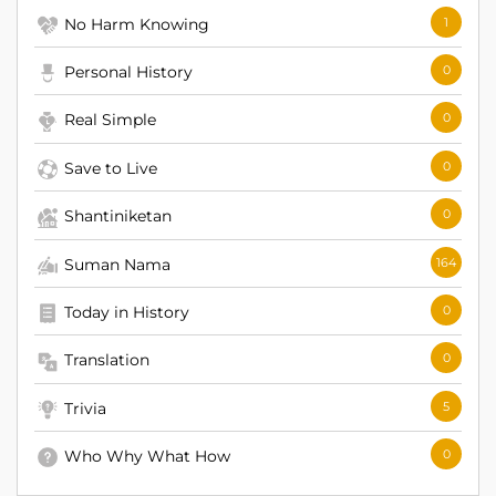
No Harm Knowing
1
Personal History
0
Real Simple
0
Save to Live
0
Shantiniketan
0
Suman Nama
164
Today in History
0
Translation
0
Trivia
5
Who Why What How
0