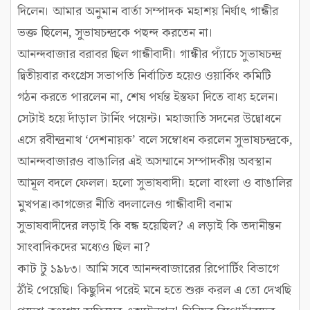
দিলেন। আমার অনুমান বার্তা সম্পাদক মহাশয় নির্ঘাৎ গান্ধীর
ভক্ত ছিলেন, সুভাষচন্দ্রকে পছন্দ করতেন না।
আনন্দবাজার বরাবর ছিল গান্ধীবাদী। গান্ধীর প্যাঁচে সুভাষচন্দ্র
দ্বিতীয়বার কংগ্রেস সভাপতি নির্বাচিত হয়েও ওয়ার্কিং কমিটি
গঠন করতে পারলেন না, শেষ পর্যন্ত ইস্তফা দিতে বাধ্য হলেন।
সেটাই হয়ে দাঁড়াল টার্নিং পয়েন্ট। মহাজাতি সদনের উদ্বোধনে
এসে রবীন্দ্রনাথ ‘দেশনায়ক’ বলে সম্বোধন করলেন সুভাষচন্দ্রকে,
আনন্দবাজারও বাঙালির এই অসম্মানে সম্পাদকীয় অবস্থান
আমূল বদলে ফেলল। হলো সুভাষবাদী। হলো বাংলা ও বাঙালির
মুখপত্র।কাগজের নীতি বদলালেও গান্ধীবাদী বনাম
সুভাষবাদীদের লড়াই কি বন্ধ হয়েছিল? এ লড়াই কি তদানীন্তন
সাংবাদিকদের মধ্যেও ছিল না?
কাট টু ১৯৮৩। আমি সবে আনন্দবাজারের রিপোর্টিং বিভাগে
ঠাঁই পেয়েছি। কিছুদিন পরেই মনে হতে শুরু করল এ তো দেখছি