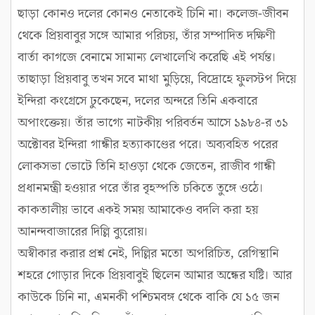
ছাড়া কোনও দলের কোনও নেতাকেই চিনি না। কলেজ-জীবন
থেকে প্রিয়বাবুর সঙ্গে আমার পরিচয়, তাঁর সম্পাদিত দক্ষিণী
বার্তা কাগজে বেনামে সামান্য লেখালেখি করেছি এই পর্যন্ত।
তাছাড়া প্রিয়বাবু তখন সবে মাথা মুড়িয়ে, বিদ্রোহে ফুলস্টপ দিয়ে
ইন্দিরা কংগ্রেসে ঢুকেছেন, দলের অন্দরে তিনি একবারে
অপাংক্তেয়। তাঁর ভাগ্যে নাটকীয় পরিবর্তন আসে ১৯৮৪-র ৩১
অক্টোবর ইন্দিরা গান্ধীর হত্যাকাণ্ডের পরে। অব্যবহিত পরের
লোকসভা ভোটে তিনি হাওড়া থেকে জেতেন, রাজীব গান্ধী
প্রধানমন্ত্রী হওয়ার পরে তাঁর বৃহস্পতি চকিতে তুঙ্গে ওঠে।
কাকতালীয় ভাবে একই সময় আমাকেও বদলি করা হয়
আনন্দবাজারের দিল্লি ব্যুরোয়।
অস্বীকার করার প্রশ্ন নেই, দিল্লির মতো অপরিচিত, রেগিস্থানি
শহরে গোড়ার দিকে প্রিয়বাবুই ছিলেন আমার অন্ধের যষ্টি। আর
কাউকে চিনি না, এমনকী পশ্চিমবঙ্গ থেকে বাকি যে ১৫ জন