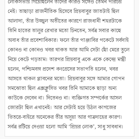
লোকসভায় গিয়েছিলেন তাঁদের কারও সঙ্গেও তেমন পরিচয়
নেই। তাছাড়া রাজনীতিক হিসেবে প্রিয়বাবুর জাতটাই ছিল
আলাদা, তাঁর উজ্জ্বল অতীতের কারণে রাজধানী শহরটাকে
তিনি হাতের তালুর রেখার মতো চিনতেন, সর্বত্র সবার কাছে
অবাধ তাঁর প্রবেশাধিকার। ফলে তাঁর পাঞ্জাবির পকেটে সর্বদাই
কোনও না কোনও খবর থাকত আর আমি সেটা ছোঁ মেরে তুলে
নিয়ে কেটে পড়তাম। তারপর প্রিয়বাবু একে একে কেন্দ্রে মন্ত্রী
হলেন, পশ্চিমবঙ্গ প্রদেশ কংগ্রেসের সভাপতি হলেন, খবর
আসতে থাকল প্লাবনের মতো। প্রিয়বাবুর সঙ্গে আমার গোপন
সমঝোতা ছিল এক্সক্লুসিভ খবর তিনি আমাকে ছাড়া অন্য
কাউকে দেবেন না। দিতেনও না। ব্যক্তিগত সম্পর্কের আসল
জোরটা ছিল এখানেই। আর সেটাই হয়ে উঠল কাগজের
ভিতরে-বাইরে অনেকের তীব্র অসূয়া আর গাত্রদাহের কারণ।
সর্বত্র রটিয়ে দেওয়া হলো আমি ‘প্রিয়র লোক’, সাধু সাবধান।