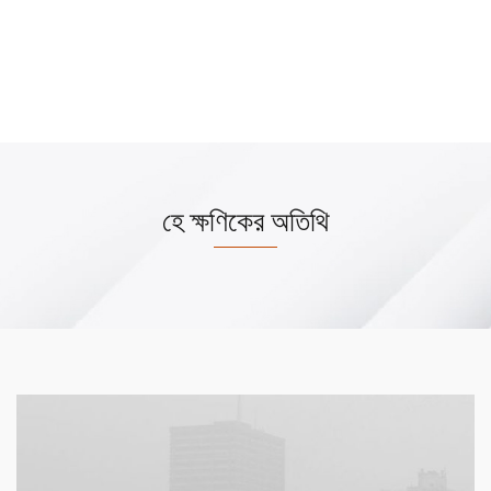
হে ক্ষণিকের অতিথি