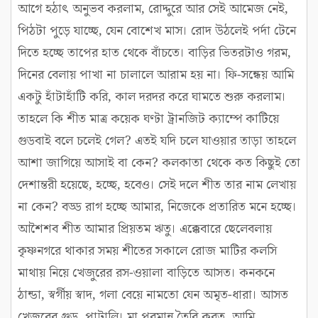
আগে হঠাৎ অনুভব করলাম, রোদ্দুরে আর সেই আমেজ নেই,
পিঠটা পুড়ে যাচ্ছে, যেন বোশেখ মাস। রোদ উঠলেই পর্দা টেনে
দিতে হচ্ছে তাপের হাত থেকে বাঁচতে। বাড়ির ভিতরটাও গরম,
দিনের বেলায় পাখা না চালালে আরাম হয় না। ফি-সন্ধেয় আমি
একটু হাঁটাহাঁটি করি, কাল দরদর করে ঘামতে শুরু করলাম।
তাহলে কি শীত মাত্র কয়েক ঘণ্টা ট্রানজিট ক্যাম্পে কাটিয়ে
গুডবাই বলে চলেই গেল? এতই যদি চলে যাওয়ার তাড়া তাহলে
আশা জাগিয়ে আসাই বা কেন? কলকাতা থেকে কত কিছুই তো
দেশান্তরী হয়েছে, হচ্ছে, হবেও। সেই দলে শীত তার নাম লেখায়
না কেন? বড্ড রাগ হচ্ছে আমার, নিজেকে প্রতারিত মনে হচ্ছে।
আশৈশব শীত আমার প্রিয়তম ঋতু। এক্কেবারে ছেলেবলায়
কৃষ্ণনগরে থাকার সময় শীতের সকালে রোজ মাটির কলসি
মাথায় নিয়ে খেজুরের রস-ওয়ালা বাড়িতে আসত। কনকনে
ঠান্ডা, স্বর্গীয় স্বাদ, গলা বেয়ে নামতো যেন অমৃত-ধারা। আসত
খেজুরের গুড়, পাটালি। মা পরমান্ন তৈরি করত, আমি