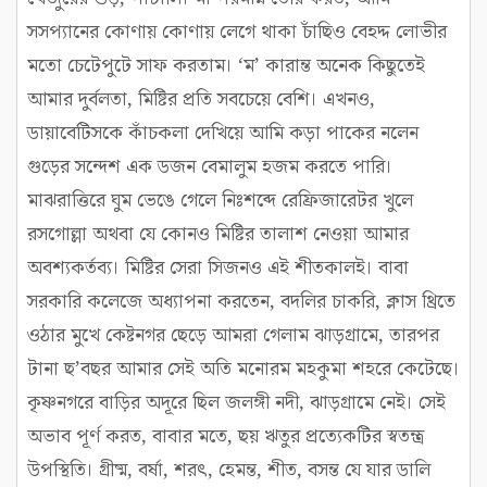
সসপ্যানের কোণায় কোণায় লেগে থাকা চাঁছিও বেহদ্দ লোভীর
মতো চেটেপুটে সাফ করতাম। ‘ম’ কারান্ত অনেক কিছুতেই
আমার দুর্বলতা, মিষ্টির প্রতি সবচেয়ে বেশি। এখনও,
ডায়াবেটিসকে কাঁচকলা দেখিয়ে আমি কড়া পাকের নলেন
গুড়ের সন্দেশ এক ডজন বেমালুম হজম করতে পারি।
মাঝরাত্তিরে ঘুম ভেঙে গেলে নিঃশব্দে রেফ্রিজারেটর খুলে
রসগোল্লা অথবা যে কোনও মিষ্টির তালাশ নেওয়া আমার
অবশ্যকর্তব্য। মিষ্টির সেরা সিজনও এই শীতকালই। বাবা
সরকারি কলেজে অধ্যাপনা করতেন, বদলির চাকরি, ক্লাস থ্রিতে
ওঠার মুখে কেষ্টনগর ছেড়ে আমরা গেলাম ঝাড়গ্রামে, তারপর
টানা ছ’বছর আমার সেই অতি মনোরম মহকুমা শহরে কেটেছে।
কৃষ্ণনগরে বাড়ির অদূরে ছিল জলঙ্গী নদী, ঝাড়গ্রামে নেই। সেই
অভাব পূর্ণ করত, বাবার মতে, ছয় ঋতুর প্রত্যেকটির স্বতন্ত্র
উপস্থিতি। গ্রীষ্ম, বর্ষা, শরৎ, হেমন্ত, শীত, বসন্ত যে যার ডালি