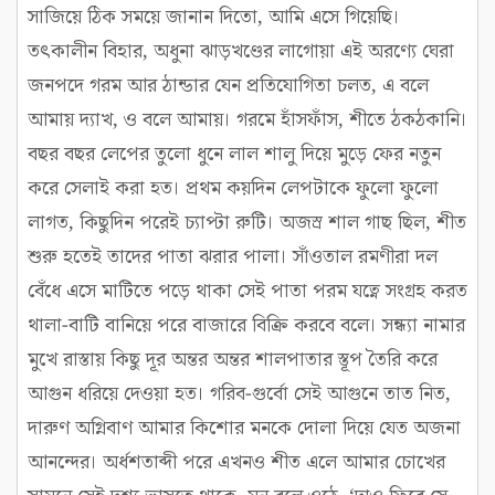
সাজিয়ে ঠিক সময়ে জানান দিতো, আমি এসে গিয়েছি।
তৎকালীন বিহার, অধুনা ঝাড়খণ্ডের লাগোয়া এই অরণ্যে ঘেরা
জনপদে গরম আর ঠান্ডার যেন প্রতিযোগিতা চলত, এ বলে
আমায় দ্যাখ, ও বলে আমায়। গরমে হাঁসফাঁস, শীতে ঠকঠকানি।
বছর বছর লেপের তুলো ধুনে লাল শালু দিয়ে মুড়ে ফের নতুন
করে সেলাই করা হত। প্রথম কয়দিন লেপটাকে ফুলো ফুলো
লাগত, কিছুদিন পরেই চ্যাপ্টা রুটি। অজস্র শাল গাছ ছিল, শীত
শুরু হতেই তাদের পাতা ঝরার পালা। সাঁওতাল রমণীরা দল
বেঁধে এসে মাটিতে পড়ে থাকা সেই পাতা পরম যত্নে সংগ্রহ করত
থালা-বাটি বানিয়ে পরে বাজারে বিক্রি করবে বলে। সন্ধ্যা নামার
মুখে রাস্তায় কিছু দূর অন্তর অন্তর শালপাতার স্তূপ তৈরি করে
আগুন ধরিয়ে দেওয়া হত। গরিব-গুর্বো সেই আগুনে তাত নিত,
দারুণ অগ্নিবাণ আমার কিশোর মনকে দোলা দিয়ে যেত অজনা
আনন্দের। অর্ধশতাব্দী পরে এখনও শীত এলে আমার চোখের