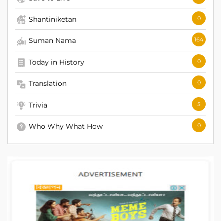
Shantiniketan
0
Suman Nama
164
Today in History
0
Translation
0
Trivia
5
Who Why What How
0