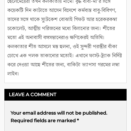
ছেলেমেয়েরা তখন কলকাতায় নামে। বৃদ্ধ বাবা-মা’র সঙ্গে
কয়েকটি দিন কাটাতে আসেন বিদেশে কর্মব্যস্ত বাবু-বিবিগণ,
তাদের সঙ্গে থাকে স্যুটকেশ বোঝাই গিফট আর হরেকরকম্বা
চকোলেট, আত্মীয় পরিজনের মধ্যে বিলানোর জন্য। শীতের
মতো এই অনাবাসী বঙ্গসন্তানেরাও ক্ষণিকেরই অতিথি।
কলকাতার শীত আসলে মস্ত ছলনা, ওই সুন্দরী পরস্ত্রীর বাঁকা
চোখে এক পলক তাকানোর মতোই। এখানে ফাস্ট-ট্র্যাক নির্দিষ্ট
করে দেওয়া আছে শীতের জন্য, বাকিটা ভ্যাপসা গরমের লম্বা
লাইন।
LEAVE A COMMENT
Your email address will not be published.
Required fields are marked
*