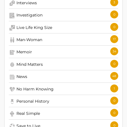
Interviews
3
Investigation
0
Live Life King Size
0
Man-Woman
17
Memoir
34
Mind Matters
0
News
48
No Harm Knowing
1
Personal History
0
Real Simple
0
Save to Live
0