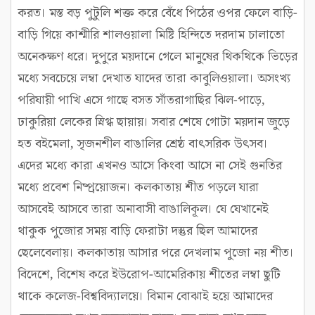
করত। মস্ত বড় পুটুলি শক্ত করে বেঁধে পিঠের ওপর ফেলে বাড়ি-
বাড়ি গিয়ে কাশ্মীরি শালওয়ালা মিষ্টি হিন্দিতে দরদাম চালাতো
অনেকক্ষণ ধরে। দুপুরে ময়দানে গেলে মানুষের থিকথিকে ভিড়ের
মধ্যে সবচেয়ে লম্বা দেখাত যাদের তারা কাবুলিওয়ালা। অসংখ্য
পরিযায়ী পাখি এসে গাছে বসত সাঁতরাগাছির ঝিল-পাড়ে,
ঢাকুরিয়া লেকের স্নিগ্ধ ছায়ায়। সবার শেষে গোটা ময়দান জুড়ে
হত বইমেলা, সৃজনশীল বাঙালির শ্রেষ্ঠ বাৎসরিক উৎসব।
এদের মধ্যে কারা এখনও আসে কিংবা আসে না সেই গুনতির
মধ্যে প্রবেশ নিষ্প্রয়োজন। কলকাতায় শীত পড়লে যারা
আসবেই আসবে তারা অনাবাসী বাঙালিকূল। যে যেখানেই
থাকুক পুজোর সময় বাড়ি ফেরাটা দস্তুর ছিল আমাদের
ছেলেবেলায়। কলকাতায় আসার পরে দেখলাম পুজো নয় শীত।
বিদেশে, বিশেষ করে ইউরোপ-আমেরিকায় শীতের লম্বা ছুটি
থাকে কলেজ-বিশ্ববিদ্যালয়ে। বিমান বোঝাই হয়ে আমাদের