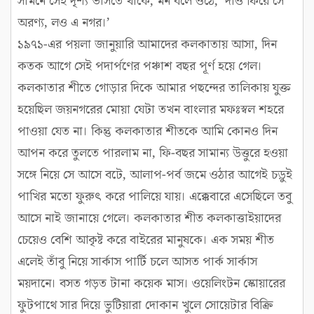
সামনে সেই দৃশ্য ভাসতে থাকে, মন বলে ওঠে, ‘দাও ফিরে সে
অরণ্য, লও এ নগর।’
১৯৭১-এর পয়লা জানুয়ারি আমাদের কলকাতায় আসা, দিন
কতক আগে সেই পদার্পণের পঞ্চাশ বছর পূর্ণ হয়ে গেল।
কলকাতার শীতে গোড়ার দিকে আমার পছন্দের তালিকায় যুক্ত
হয়েছিল জয়নগরের মোয়া যেটা তখন বাংলার মফঃস্বল শহরে
পাওয়া যেত না। কিন্তু কলকাতার শীতকে আমি কোনও দিন
আপন করে তুলতে পারলাম না, ফি-বছর সামান্য উত্তুরে হওয়া
সঙ্গে নিয়ে সে আসে বটে, আলাপ-পর্ব জমে ওঠার আগেই চড়ুই
পাখির মতো ফুরুৎ করে পালিয়ে যায়। এক্কেবারে এসেছিলে তবু
আসে নাই জানায়ে গেলে। কলকাতার শীত কলকাত্তাইয়াদের
চেয়েও বেশি আকৃষ্ট করে বাইরের মানুষকে। এক সময় শীত
এলেই তাঁবু নিয়ে সার্কাস পার্টি চলে আসত পার্ক সার্কাস
ময়দানে। বসত গড়ত টানা কয়েক মাস। ওয়েলিংটন স্কোয়ারের
ফুটপাথে সার দিয়ে ভুটিয়ারা দোকান খুলে সোয়েটার বিক্রি